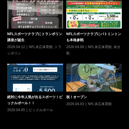
NFLスポーツクラブにトランポリン
NFLスポーツクラブにバトミントン
6
講座が誕生
も本格参戦
20
2026.04.12
NFL末広体育館
,
トラ
2026.04.08
NFL末広体育館
,
未分
ン
ンポリン
類
ヨ
絶対に今年人気が出るスポーツ！ピ
祝！オープン
て
ックルボール！！
2026.04.03
NFL末広体育館
カ
20
2026.04.05
ピックルボール
シン