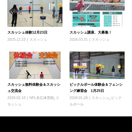
スカッシュ体験12月23日
スカッシュ講座、大募集！
2025.12.23
スカッシュ
2026.03.31
スカッシュ
スカッシュ無料体験会＆スカッシ
ピックルボール体験会＆フェンシ
ュ交流会
ング練習会 1月25日
2026.02.10
NFL末広体育館
,
ス
2026.01.26
スカッシュ
,
ピック
カッシュ
ルボール