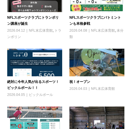
NFLスポーツクラブにトランポリ
NFLスポーツクラブにバトミント
ン講座が誕生
ンも本格参戦
2026.04.12
NFL末広体育館
,
トラ
2026.04.08
NFL末広体育館
,
未分
ンポリン
類
絶対に今年人気が出るスポーツ！
祝！オープン
ピックルボール！！
2026.04.03
NFL末広体育館
2026.04.05
ピックルボール