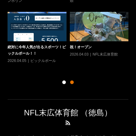
ンポリン
類
ヨ
絶対に今年人気が出るスポーツ！ピ
祝！オープン
て
ックルボール！！
2026.04.03
NFL末広体育館
カ
20
2026.04.05
ピックルボール
シン
NFL末広体育館 （徳島）