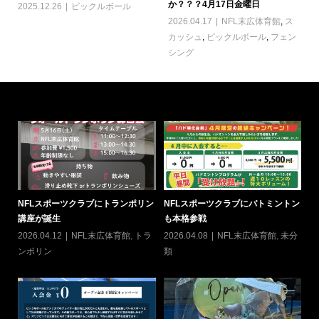
か？？？4月17日金曜日
2025.12.26
ピックルボール
2026.04.17
NFL末広体育館
,
ス
カッシュ
,
ピックルボール
,
フェン
シング
NFLスポーツクラブにトランポリン
NFLスポーツクラブにバトミントン
6
講座が誕生
も本格参戦
20
2026.04.12
NFL末広体育館
,
トラ
2026.04.08
NFL末広体育館
,
未分
ン
ンポリン
類