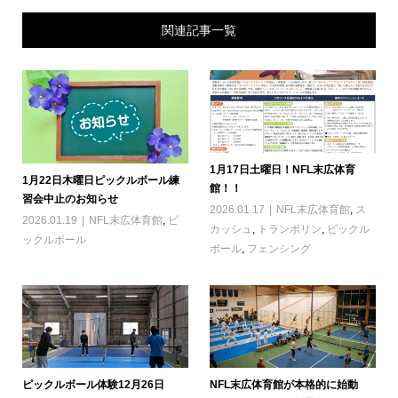
関連記事一覧
1月17日土曜日！NFL末広体育
1月22日木曜日ピックルボール練
館！！
習会中止のお知らせ
2026.01.17
NFL末広体育館
,
ス
2026.01.19
NFL末広体育館
,
ピ
カッシュ
,
トランポリン
,
ピックル
ックルボール
ボール
,
フェンシング
ピックルボール体験12月26日
NFL末広体育館が本格的に始動