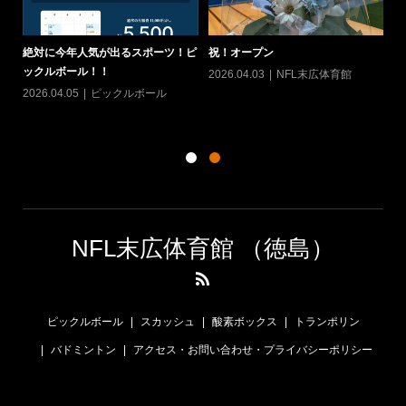
ヨ
絶対に今年人気が出るスポーツ！ピ
祝！オープン
て
ックルボール！！
2026.04.03
NFL末広体育館
カ
20
2026.04.05
ピックルボール
シン
NFL末広体育館 （徳島）
ピックルボール
スカッシュ
酸素ボックス
トランポリン
バドミントン
アクセス・お問い合わせ・プライバシーポリシー