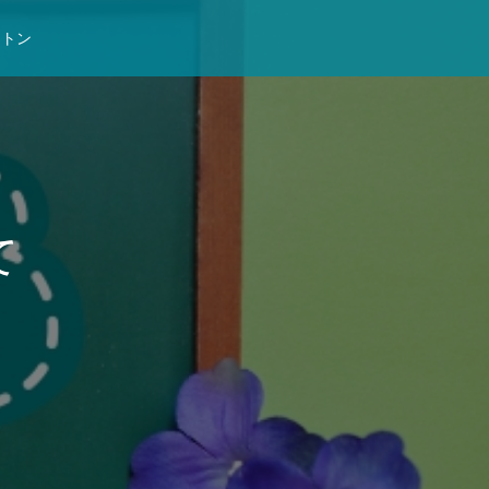
ントン
て