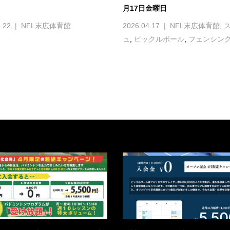
月17日金曜日
.22
NFL末広体育館
2026.04.17
NFL末広体育館
,
ュ
,
ピックルボール
,
フェンシン