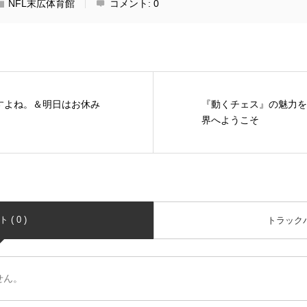
NFL末広体育館
コメント:
0
いですよね。＆明日はお休み
『動くチェス』の魅力を
界へようこそ
( 0 )
トラックバッ
せん。