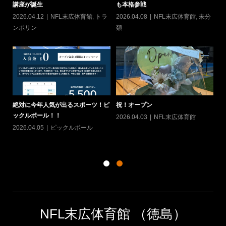
講座が誕生
も本格参戦
20
2026.04.12
NFL末広体育館
,
トラ
2026.04.08
NFL末広体育館
,
未分
ン
ンポリン
類
ヨ
絶対に今年人気が出るスポーツ！ピ
祝！オープン
て
ックルボール！！
2026.04.03
NFL末広体育館
カ
20
2026.04.05
ピックルボール
シン
NFL末広体育館 （徳島）