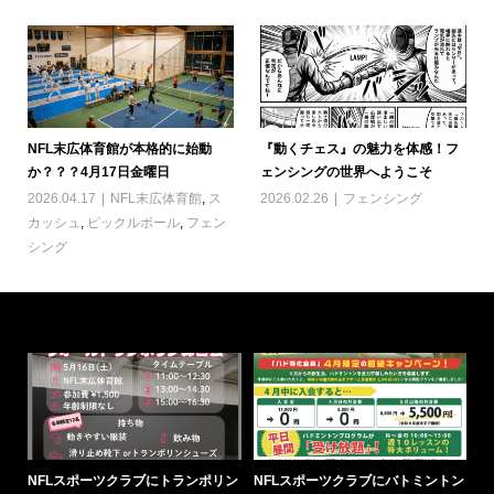
NFL末広体育館が本格的に始動
『動くチェス』の魅力を体感！フ
か？？？4月17日金曜日
ェンシングの世界へようこそ
2026.04.17
NFL末広体育館
,
ス
2026.02.26
フェンシング
カッシュ
,
ピックルボール
,
フェン
シング
NFLスポーツクラブにトランポリン
NFLスポーツクラブにバトミントン
6