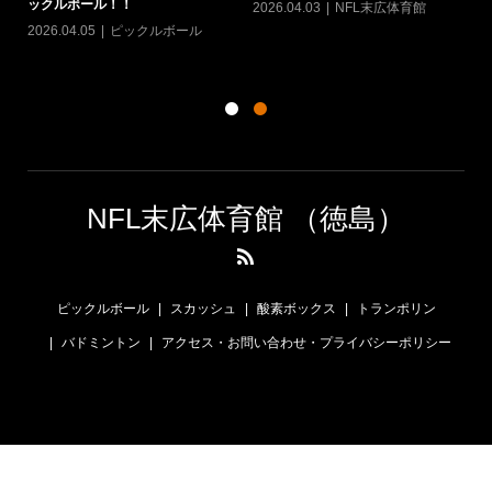
ックルボール！！
2026.04.03
NFL末広体育館
カ
20
2026.04.05
ピックルボール
シン
NFL末広体育館 （徳島）
ピックルボール
スカッシュ
酸素ボックス
トランポリン
バドミントン
アクセス・お問い合わせ・プライバシーポリシー
電話
LINE
シェア