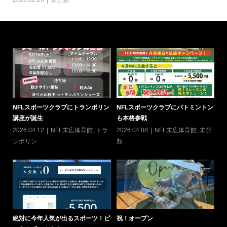
NFLスポーツクラブにトランポリン
NFLスポーツクラブにバトミントン
6
講座が誕生
も本格参戦
20
2026.04.12
NFL末広体育館
,
トラ
2026.04.08
NFL末広体育館
,
未分
ン
ンポリン
類
ヨ
絶対に今年人気が出るスポーツ！ピ
祝！オープン
て