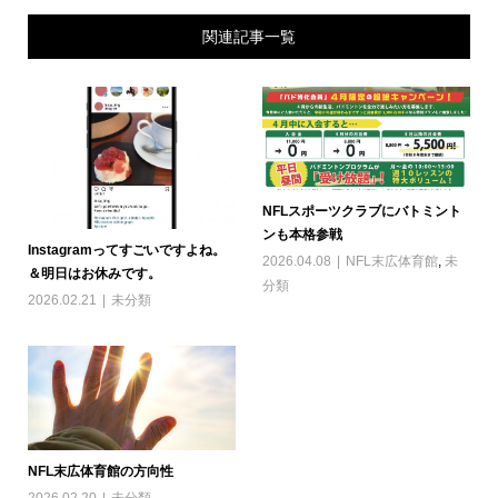
関連記事一覧
NFLスポーツクラブにバトミント
ンも本格参戦
Instagramってすごいですよね。
2026.04.08
NFL末広体育館
,
未
＆明日はお休みです。
分類
2026.02.21
未分類
NFL末広体育館の方向性
2026.02.20
未分類