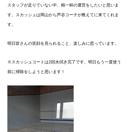
スタッフが足りていない中、精一杯の運営をしたいと思いま
す。スカッシュは岡山から芦谷コーチが教えてに来てくれま
す。
明日皆さんの笑顔を見られること、楽しみに思っています。
※スカッシュコートは2回水拭き完了です。明日もう一度使う
前に掃除をしようと思います！