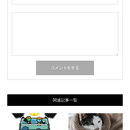
関連記事一覧