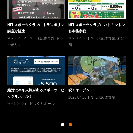
NFLスポーツクラブにトランポリン
NFLスポーツクラブにバトミントン
6
講座が誕生
も本格参戦
20
2026.04.12
NFL末広体育館
,
トラ
2026.04.08
NFL末広体育館
,
未分
ン
ンポリン
類
ヨ
絶対に今年人気が出るスポーツ！ピ
祝！オープン
て
ックルボール！！
2026.04.03
NFL末広体育館
カ
20
2026.04.05
ピックルボール
シン