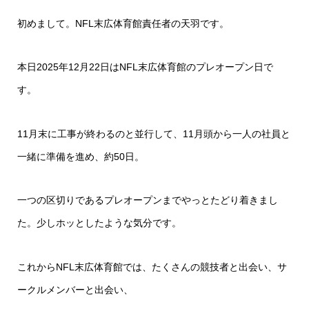
初めまして。NFL末広体育館責任者の天羽です。
本日2025年12月22日はNFL末広体育館のプレオープン日で
す。
11月末に工事が終わるのと並行して、11月頭から一人の社員と
一緒に準備を進め、約50日。
一つの区切りであるプレオープンまでやっとたどり着きまし
た。少しホッとしたような気分です。
これからNFL末広体育館では、たくさんの競技者と出会い、サ
ークルメンバーと出会い、