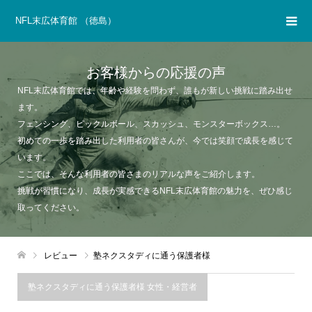
NFL末広体育館 （徳島）
お客様からの応援の声
NFL末広体育館では、年齢や経験を問わず、誰もが新しい挑戦に踏み出せ
ます。
フェンシング、ピックルボール、スカッシュ、モンスターボックス…。
初めての一歩を踏み出した利用者の皆さんが、今では笑顔で成長を感じて
います。
ここでは、そんな利用者の皆さまのリアルな声をご紹介します。
挑戦が習慣になり、成長が実感できるNFL末広体育館の魅力を、ぜひ感じ
取ってください。
レビュー
塾ネクスタディに通う保護者様
塾ネクスタディに通う保護者様 女性・経営者