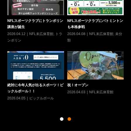
NFLスポーツクラブにトランポリン
NFLスポーツクラブにバトミントン
6
講座が誕生
も本格参戦
20
2026.04.12
NFL末広体育館
,
トラ
2026.04.08
NFL末広体育館
,
未分
ン
ンポリン
類
ヨ
絶対に今年人気が出るスポーツ！ピ
祝！オープン
て
ックルボール！！
2026.04.03
NFL末広体育館
カ
20
2026.04.05
ピックルボール
シン