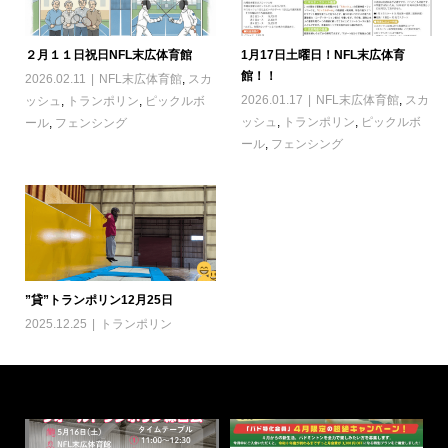
２月１１日祝日NFL末広体育館
1月17日土曜日！NFL末広体育
館！！
2026.02.11
NFL末広体育館
,
スカ
2026.01.17
NFL末広体育館
,
スカ
ッシュ
,
トランポリン
,
ピックルボ
ッシュ
,
トランポリン
,
ピックルボ
ール
,
フェンシング
ール
,
フェンシング
”貸”トランポリン12月25日
2025.12.25
トランポリン