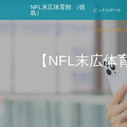
NFL末広体育館 （徳
ピックルボール
島）
アクセス・お問い
【NFL末広